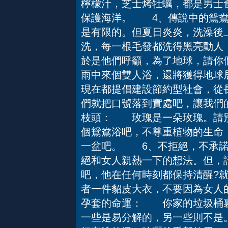
檸檬汁，芝士烤牡蠣，都是男士食
保護海洋。 4、傳說中的鴛
是有限的。但夏日炎炎，洗澡後
洗，每一根毛發都洗得黑亮動人
於是他們呼籲，為了地球，請你
雨中來個雙人浴，還將獲得地球
現在都提倡建設節約型社會，從
們就把口號落到實處吧，讓我們
枝頭： 玫瑰是一朵玫瑰。請別
個鴛鴦浴吧，不尊重植物的生命
一盆吧。 6、不拒絕，不承
絕和女人親熱一下的想法。但，請
吧，他在任何時刻都保持清醒?
者一件貂皮大衣，不要因為女人
孕套的命運： 你家的垃圾桶裏
一些是易分解的，另一些則不是