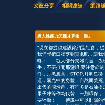
男人性能力怎樣才算走「熊」
"現在都提倡建設節約型社會，
我們就把口號落到實處吧，讓我
咻： 就大部分夫婦而言，夜晚
手，不要打開那盞燈!要注意節
件，月黑風高，STOP;月明星稀
道，晨光中的身體，自然而美
出售的潤滑劑，有許多是石油提
果子凍等作為代替，一則環保，
要牡蠣： 傳說中可以壯陽的食