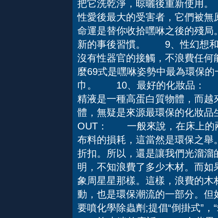
把它洗乾淨，晾曬後重新使用
性愛後最大的受害者，它們被無
命運是替你收拾嘿咻之後的殘局
新的事後習慣。 9、性幻想
沒有性器官的接觸，不浪費任何
麼69式是嘿咻姿勢中最為環保
巾。 10、最好的化妝品： 
精液是一種高蛋白質物體，而越
體，無疑是來源最環保的化妝品
OUT： 一般來說，在床上的
布料的損耗，這當然是環保之舉
折扣。所以，還是讓我們光溜
明，不知浪費了多少木材。而如
象周星星那樣。這樣，浪費的木
動，也是環保潮流的一部分。但
要噴化學除蟲劑;提倡“倒掛式”