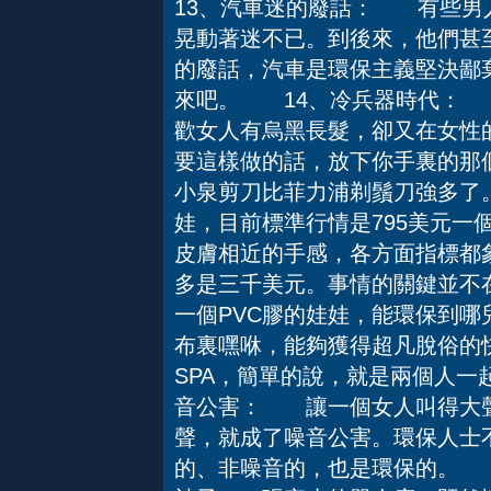
13、汽車迷的廢話： 有些男
晃動著迷不已。到後來，他們甚
的廢話，汽車是環保主義堅決鄙
來吧。 14、冷兵器時代：
歡女人有烏黑長髮，卻又在女性
要這樣做的話，放下你手裏的那
小泉剪刀比菲力浦剃鬚刀強多
娃，目前標準行情是795美元一
皮膚相近的手感，各方面指標都
多是三千美元。事情的關鍵並不
一個PVC膠的娃娃，能環保到哪
布裏嘿咻，能夠獲得超凡脫俗的
SPA，簡單的說，就是兩個人
音公害： 讓一個女人叫得大聲
聲，就成了噪音公害。環保人士
的、非噪音的，也是環保的。